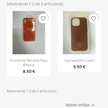
Mostrando 1-2 de 2 artículo(s)
favorite_border
favorite_border
Vista rápida
Vista rápida


Funda De Silicona Para
Carcasa De Cuero
IPhone
9,50 €
+1
8,50 €
Mostrando 1-2 de 2 artículo(s)
Volver arriba
