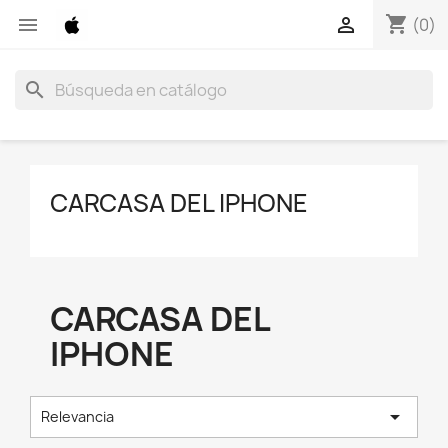
shopping_cart


(0)
search
CARCASA DEL IPHONE
CARCASA DEL
IPHONE

Relevancia