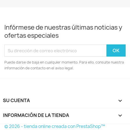
Infórmese de nuestras últimas noticias y
ofertas especiales
Puede darse de baja en cualquier momento. Para ello, consulte nuestra
información de contacto en el aviso legal.
SU CUENTA

INFORMACIÓN DE LA TIENDA
keyboard_arrow_down
© 2026 - tienda online creada con PrestaShop™