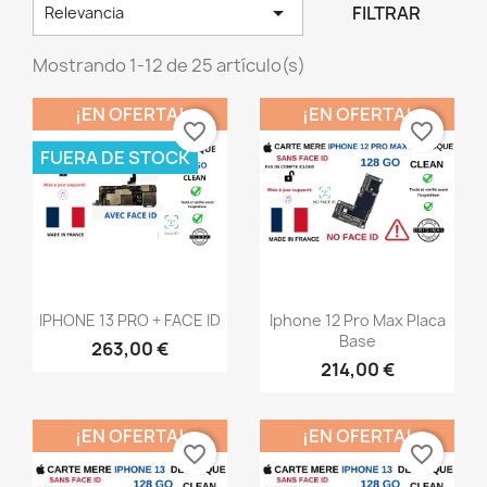

FILTRAR
Relevancia
Mostrando 1-12 de 25 artículo(s)
¡EN OFERTA!
¡EN OFERTA!
favorite_border
favorite_border
FUERA DE STOCK
Vista rápida
Vista rápida


IPHONE 13 PRO + FACE ID
Iphone 12 Pro Max Placa
Base
263,00 €
214,00 €
¡EN OFERTA!
¡EN OFERTA!
favorite_border
favorite_border