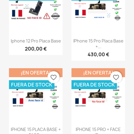
Vista rápida
Vista rápida


Iphone 12 Pro Placa Base
IPhone 15 Pro Placa Base
+...
200,00 €
430,00 €
¡EN OFERTA!
¡EN OFERTA!
favorite_border
favorite_border
FUERA DE STOCK
FUERA DE STOCK
Vista rápida
Vista rápida


IPHONE 15 PLACA BASE +
IPHONE 15 PRO + FACE