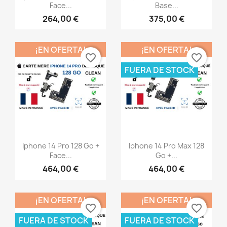
Face...
Base...
264,00 €
375,00 €
¡EN OFERTA!
¡EN OFERTA!
favorite_border
favorite_border
FUERA DE STOCK
Vista rápida
Vista rápida


Iphone 14 Pro 128 Go +
Iphone 14 Pro Max 128
Face...
Go +...
464,00 €
464,00 €
¡EN OFERTA!
¡EN OFERTA!
favorite_border
favorite_border
FUERA DE STOCK
FUERA DE STOCK