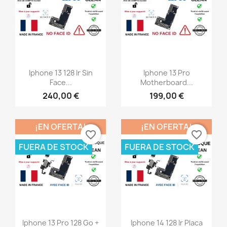
Vista rápida
Vista rápida


Iphone 13 128 Ir Sin
Iphone 13 Pro
Face...
Motherboard...
240,00 €
199,00 €
¡EN OFERTA!
¡EN OFERTA!
favorite_border
favorite_border
FUERA DE STOCK
FUERA DE STOCK
Vista rápida
Vista rápida


Iphone 13 Pro 128 Go +
Iphone 14 128 Ir Placa