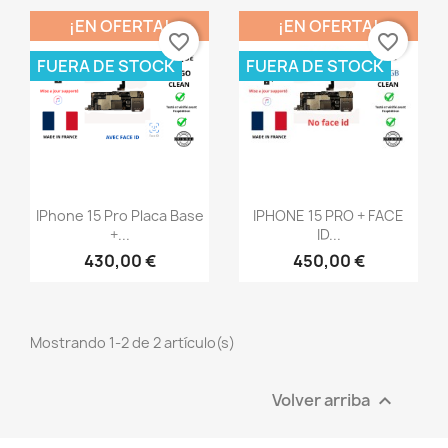
¡EN OFERTA!
¡EN OFERTA!
favorite_border
favorite_border
FUERA DE STOCK
FUERA DE STOCK
Vista rápida
Vista rápida


IPhone 15 Pro Placa Base
IPHONE 15 PRO + FACE
+...
ID...
430,00 €
450,00 €
Mostrando 1-2 de 2 artículo(s)
Volver arriba
