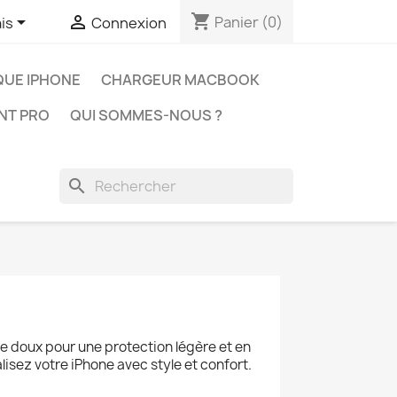
shopping_cart


Panier
(0)
is
Connexion
UE IPHONE
CHARGEUR MACBOOK
NT PRO
QUI SOMMES-NOUS ?
search
ne doux pour une protection légère et en
isez votre iPhone avec style et confort.