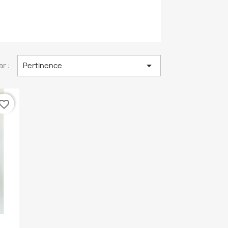

ar :
Pertinence
vorite_border