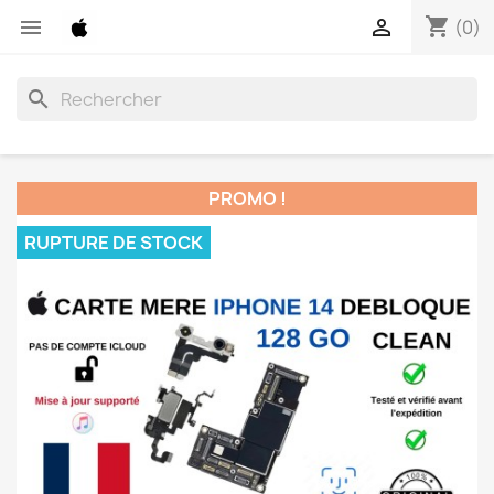
shopping_cart


(0)
search
PROMO !
RUPTURE DE STOCK