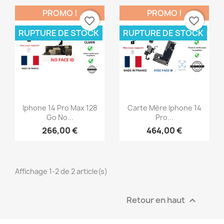
PROMO !
PROMO !
favorite_border
favorite_border
RUPTURE DE STOCK
RUPTURE DE STOCK
Aperçu rapide
Aperçu rapide


Iphone 14 Pro Max 128
Carte Mère Iphone 14
Go No...
Pro...
266,00 €
464,00 €
Affichage 1-2 de 2 article(s)
Retour en haut
