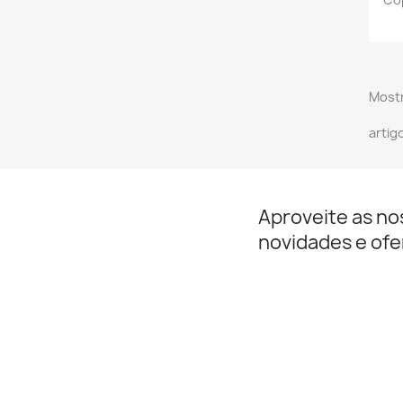
Mostr
artig
Aproveite as no
novidades e ofe