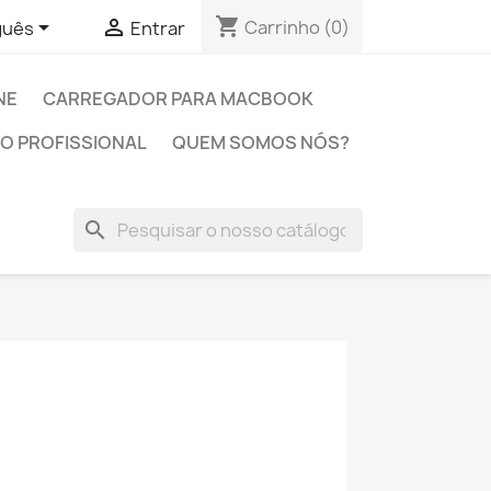
shopping_cart


Carrinho
(0)
guês
Entrar
NE
CARREGADOR PARA MACBOOK
O PROFISSIONAL
QUEM SOMOS NÓS?
search