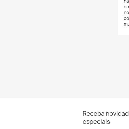
na
co
no
co
mu
Receba novidad
especiais