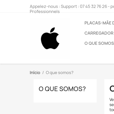
Appelez-nous :
Support : 07 45 32 76 26
- p
Professionnels
PLACAS-MÃE 
CARREGADOR
O QUE SOMOS
Início
O que somos?
O QUE SOMOS?
Ve
se
to