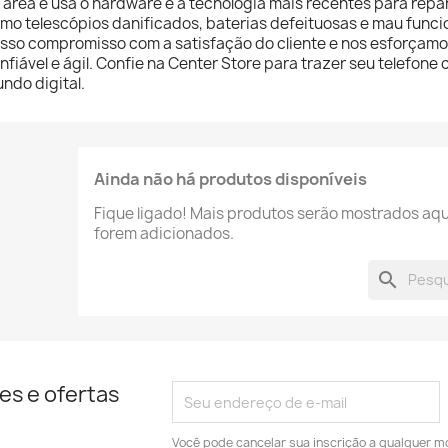
 área e usa o hardware e a tecnologia mais recentes para rep
mo telescópios danificados, baterias defeituosas e mau func
sso compromisso com a satisfação do cliente e nos esforçamos
nfiável e ágil. Confie na Center Store para trazer seu telefone c
ndo digital.
Ainda não há produtos disponíveis
Fique ligado! Mais produtos serão mostrados aqu
forem adicionados.
search
es e ofertas
Você pode cancelar sua inscrição a qualquer m