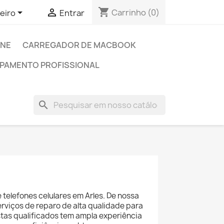
shopping_cart


Carrinho
(0)
leiro
Entrar
ONE
CARREGADOR DE MACBOOK
PAMENTO PROFISSIONAL
search
 telefones celulares em Arles. De nossa
viços de reparo de alta qualidade para
stas qualificados tem ampla experiência